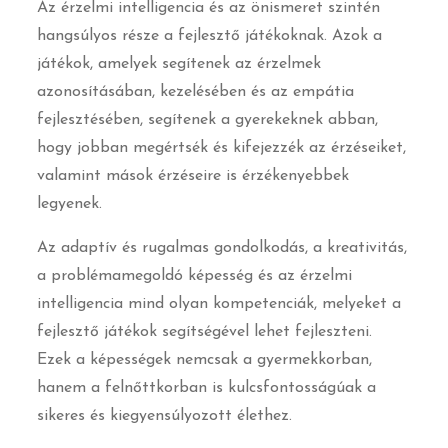
Az érzelmi intelligencia és az önismeret szintén
hangsúlyos része a fejlesztő játékoknak. Azok a
játékok, amelyek segítenek az érzelmek
azonosításában, kezelésében és az empátia
fejlesztésében, segítenek a gyerekeknek abban,
hogy jobban megértsék és kifejezzék az érzéseiket,
valamint mások érzéseire is érzékenyebbek
legyenek.
Az adaptív és rugalmas gondolkodás, a kreativitás,
a problémamegoldó képesség és az érzelmi
intelligencia mind olyan kompetenciák, melyeket a
fejlesztő játékok segítségével lehet fejleszteni.
Ezek a képességek nemcsak a gyermekkorban,
hanem a felnőttkorban is kulcsfontosságúak a
sikeres és kiegyensúlyozott élethez.