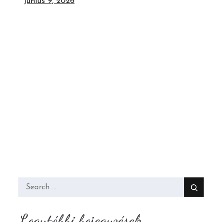
június 9, 2026
Search
for:
Legutóbbi bejegyzések