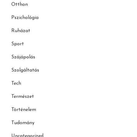
Otthon
Pszichológia
Ruházat
Sport
Szájápolás
Szolgáltatás
Tech
Természet
Történelem
Tudomány
Uncategorized