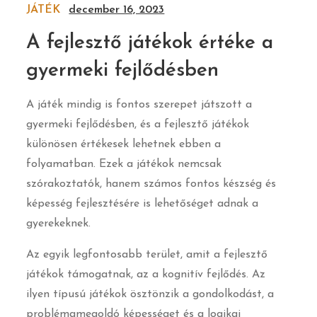
JÁTÉK
december 16, 2023
A fejlesztő játékok értéke a
gyermeki fejlődésben
A játék mindig is fontos szerepet játszott a
gyermeki fejlődésben, és a fejlesztő játékok
különösen értékesek lehetnek ebben a
folyamatban. Ezek a játékok nemcsak
szórakoztatók, hanem számos fontos készség és
képesség fejlesztésére is lehetőséget adnak a
gyerekeknek.
Az egyik legfontosabb terület, amit a fejlesztő
játékok támogatnak, az a kognitív fejlődés. Az
ilyen típusú játékok ösztönzik a gondolkodást, a
problémamegoldó képességet és a logikai