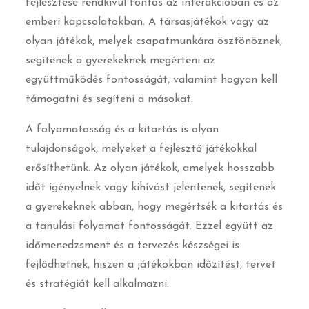
fejlesztése rendkívül fontos az interakcióban és az
emberi kapcsolatokban. A társasjátékok vagy az
olyan játékok, melyek csapatmunkára ösztönöznek,
segítenek a gyerekeknek megérteni az
együttműködés fontosságát, valamint hogyan kell
támogatni és segíteni a másokat.
A folyamatosság és a kitartás is olyan
tulajdonságok, melyeket a fejlesztő játékokkal
erősíthetünk. Az olyan játékok, amelyek hosszabb
időt igényelnek vagy kihívást jelentenek, segítenek
a gyerekeknek abban, hogy megértsék a kitartás és
a tanulási folyamat fontosságát. Ezzel együtt az
időmenedzsment és a tervezés készségei is
fejlődhetnek, hiszen a játékokban időzítést, tervet
és stratégiát kell alkalmazni.