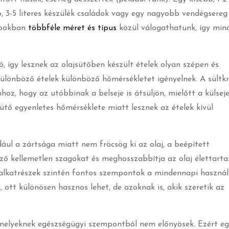
, 3-5 literes készülék családok vagy egy nagyobb vendégsereg
hopokban
többféle méret és típus
közül válogathatunk, így min
, így lesznek az olajsütőben készült ételek olyan szépen és
különböző ételek különböző hőmérsékletet igényelnek. A sültk
z, hogy az utóbbinak a belseje is átsüljön, mielőtt a külsej
ütő egyenletes hőmérséklete miatt lesznek az ételek kívül
ldául a zártsága miatt nem fröcsög ki az olaj, a beépített
ező kellemetlen szagokat és meghosszabbítja az olaj élettart
lkatrészek szintén fontos szempontok a mindennapi használ
ott különösen hasznos lehet, de azoknak is, akik szeretik az
 némelyeknek egészségügyi szempontból nem előnyösek. Ezért eg