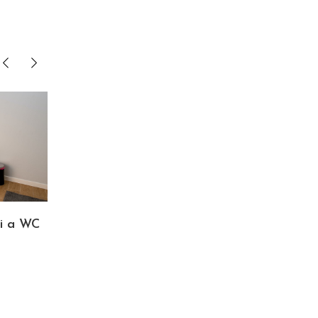
i a WC
A szabadonálló mosogatógép
jellemzői
április 23, 2023