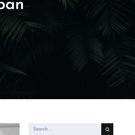
sban
Search