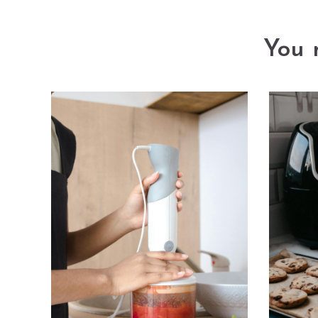
You m
ép