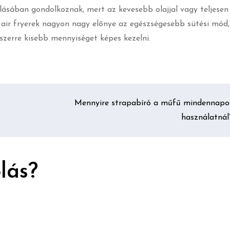
lásában gondolkoznak, mert az kevesebb olajjal vagy teljesen
 air fryerek nagyon nagy előnye az egészségesebb sütési mód,
yszerre kisebb mennyiséget képes kezelni.
Mennyire strapabíró a műfű mindennapo
használatnál
lás?