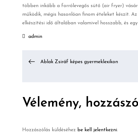
többen inkább a forrólevegős sütő (air fryer) vásár
működik, mégis hasonlóan finom ételeket készít. Az
elkészítési idő általában valamivel hosszabb, és eg
admin
Bejegyzés
Ablak Zsiráf képes gyermeklexikon
navigáció
Vélemény, hozzászó
Hozzászólás küldéséhez
be kell jelentkezni
.