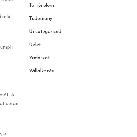
Történelem
denki
Tudomány
Uncategorized
Üzlet
rumpli
e
Vadászat
Vállalkozás
amát. A
at során.
yre