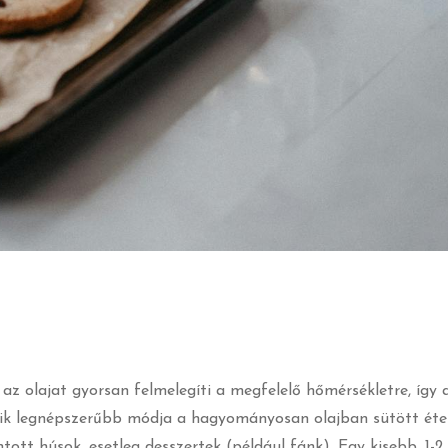
 az olajat gyorsan felmelegíti a megfelelő hőmérsékletre, így 
egyik legnépszerűbb módja a hagyományosan olajban sütött éte
ott húsok, esetleg desszertek (például fánk). Egy kisebb, 1-2 