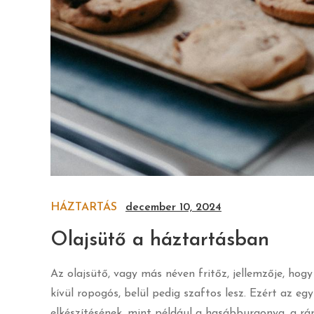
HÁZTARTÁS
december 10, 2024
Olajsütő a háztartásban
Az olajsütő, vagy más néven fritőz, jellemzője, hogy
kívül ropogós, belül pedig szaftos lesz. Ezért az 
elkészítésének, mint például a hasábburgonya, a ránt