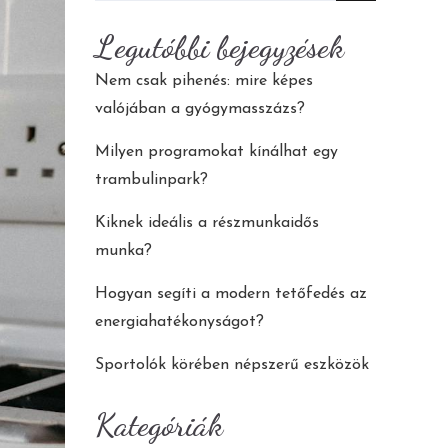
for:
Legutóbbi bejegyzések
Nem csak pihenés: mire képes
valójában a gyógymasszázs?
Milyen programokat kínálhat egy
trambulinpark?
Kiknek ideális a részmunkaidős
munka?
Hogyan segíti a modern tetőfedés az
energiahatékonyságot?
Sportolók körében népszerű eszközök
Kategóriák