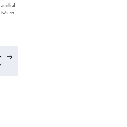
 anélkül
 bár az
s
?