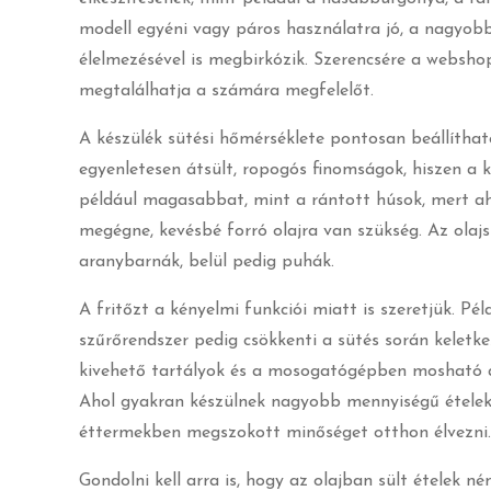
modell egyéni vagy páros használatra jó, a nagyobb
élelmezésével is megbirkózik. Szerencsére a webs
megtalálhatja a számára megfelelőt.
A készülék sütési hőmérséklete pontosan beállítható
egyenletesen átsült, ropogós finomságok, hiszen a 
például magasabbat, mint a rántott húsok, mert ahho
megégne, kevésbé forró olajra van szükség. Az olajs
aranybarnák, belül pedig puhák.
A fritőzt a kényelmi funkciói miatt is szeretjük. Pé
szűrőrendszer pedig csökkenti a sütés során keletk
kivehető tartályok és a mosogatógépben mosható a
Ahol gyakran készülnek nagyobb mennyiségű ételek, 
éttermekben megszokott minőséget otthon élvezni.
Gondolni kell arra is, hogy az olajban sült ételek