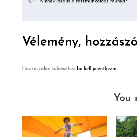
Bejegyzés
Kiknek ideális a részmunkaidős munka?
navigáció
Vélemény, hozzászó
Hozzászólás küldéséhez
be kell jelentkezni
.
You m