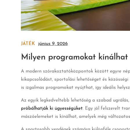
JÁTÉK
június 9, 2026
Milyen programokat kínálhat
A modern szórakoztatóközpontok között egyre népsz
kikapcsolódást, sportolási lehetőséget és közösség
is izgalmas programokat nyújthat, így ideális helysz
Az egyik legkedveltebb lehetőség a szabad ugrálás
próbálhatják ki ügyességüket
. Egy jól felszerelt t
mászóelemeket is kínálhat, amelyek még változatos
A sportosabb vendégek számára különféle csoportos