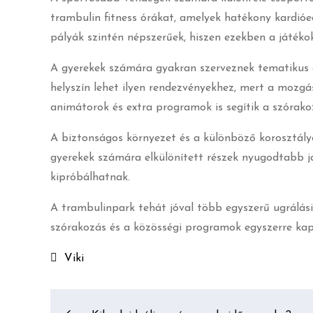
trambulin fitness órákat, amelyek hatékony kardió
pályák szintén népszerűek, hiszen ezekben a játéko
A gyerekek számára gyakran szerveznek tematikus e
helyszín lehet ilyen rendezvényekhez, mert a mozgás
animátorok és extra programok is segítik a szórako
A biztonságos környezet és a különböző korosztályo
gyerekek számára elkülönített részek nyugodtabb 
kipróbálhatnak.
A trambulinpark tehát jóval több egyszerű ugrálási
szórakozás és a közösségi programok egyszerre kap
Viki