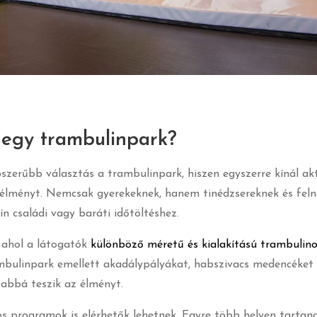
 egy trambulinpark?
erűbb választás a trambulinpark, hiszen egyszerre kínál akt
i élményt. Nemcsak gyerekeknek, hanem tinédzsereknek és fel
ín családi vagy baráti időtöltéshez.
, ahol a látogatók
különböző méretű és kialakítású trambulin
rambulinpark emellett akadálypályákat, habszivacs medencéket
abbá teszik az élményt.
 programok is elérhetők lehetnek. Egyre több helyen tartan