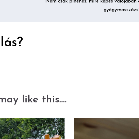
Nem csak pihenés: mire képes valójában 
gyógymasszázs
lás?
ay like this....