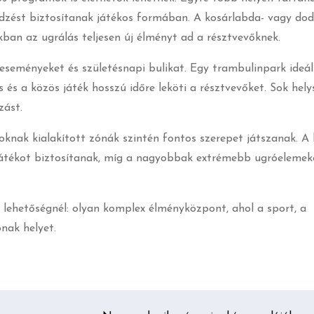
edzést biztosítanak játékos formában. A kosárlabda- vagy dod
kban az ugrálás teljesen új élményt ad a résztvevőknek.
seményeket és születésnapi bulikat. Egy trambulinpark ideál
 és a közös játék hosszú időre leköti a résztvevőket. Sok hely
zást.
knak kialakított zónák szintén fontos szerepet játszanak. A
játékot biztosítanak, míg a nagyobbak extrémebb ugróelemeke
 lehetőségnél: olyan komplex élményközpont, ahol a sport, a
nak helyet.