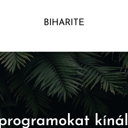
BIHARITE
HÍRPORTÁL
programokat kíná