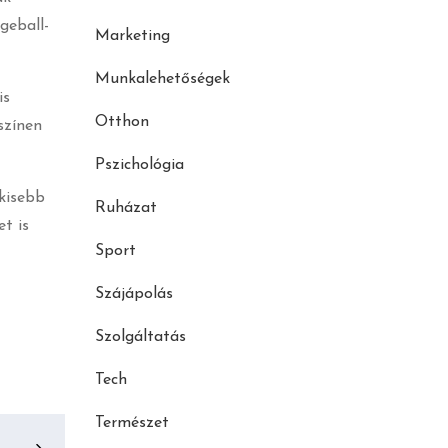
geball-
Marketing
Munkalehetőségek
is
Otthon
színen
Pszichológia
 kisebb
Ruházat
t is
Sport
Szájápolás
Szolgáltatás
Tech
Természet