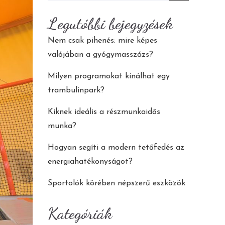
for:
Legutóbbi bejegyzések
Nem csak pihenés: mire képes
valójában a gyógymasszázs?
Milyen programokat kínálhat egy
trambulinpark?
Kiknek ideális a részmunkaidős
munka?
Hogyan segíti a modern tetőfedés az
energiahatékonyságot?
Sportolók körében népszerű eszközök
Kategóriák