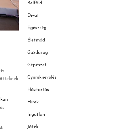
Belföld
Divat
Egészség
Életmód
Gazdaság
Gépészet
ív
Gyereknevelés
nőtteknek
Háztartás
okon
Hírek
 és
Ingatlan
Játék
ak