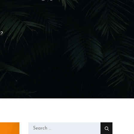
k?
Search