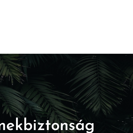
rmekbiztonság