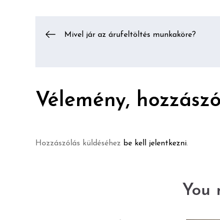
Bejegyzés
Mivel jár az árufeltöltés munkaköre?
navigáció
Vélemény, hozzászó
Hozzászólás küldéséhez
be kell jelentkezni
.
You m