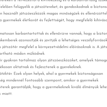
ereken a tervezéstől a kivitelezésig és a karbantartásig szak
elően felügyelik a játszótereket, és gondoskodnak a biztons
en használt játszóeszközök magas minőségűek és ellenőrzötte
a gyermekek életkorát és fejlettségét, hogy megfelelő kihívás
amatosan karbantartottak és ellenőrizve vannak, hogy a bizto
kemberek azonosítják és javítják a lehetséges veszélyforrások
 játszótér megfelel a környezetvédelmi előírásoknak is. A ját
tartható módon működnek.
ér gyakran tartalmaz olyan játszóeszközöket, amelyek támog
átékosan oktatnak és fejlesztenek a gyerekeknek.
átéktér. Ezek olyan helyek, ahol a gyermekek biztonságosan
nőség mindennél fontosabb szempont, amikor a gyermekek
terek garantálják, hogy a gyermekeknek kiváló élményük lehe
 miatt.