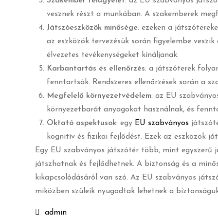
Szakember felügyelet
: az EU szabványos játszót
vesznek részt a munkában. A szakemberek megfel
Játszóeszközök minősége
: ezeken a játszóterek
az eszközök tervezésük során figyelembe veszik 
élvezetes tevékenységeket kínáljanak.
Karbantartás és ellenőrzés
: a játszóterek foly
fenntartsák. Rendszeres ellenőrzések során a sza
Megfelelő környezetvédelem
: az EU szabványos
környezetbarát anyagokat használnak, és fenn
Oktató aspektusok
: egy
EU szabványos
játszót
kognitív és fizikai fejlődést. Ezek az eszközök j
Egy EU szabványos játszótér több, mint egyszerű j
játszhatnak és fejlődhetnek. A biztonság és a mi
kikapcsolódásáról van szó. Az EU szabványos játszó
miközben szüleik nyugodtak lehetnek a biztonságuk
admin