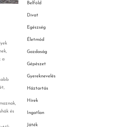
Belföld
Divat
Egészség
Életmód
lyek
nek,
Gazdaság
k a
Gépészet
Gyereknevelés
asabb
ét,
Háztartás
Hírek
lmaznak,
uhák és
Ingatlan
Játék