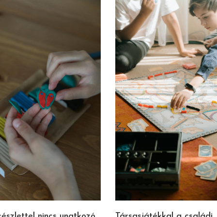
szlettel nincs unatkozó
Társasjátékkal a családi