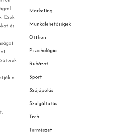
értők
ágról.
Marketing
k. Ezek
Munkalehetőségek
okat és
Otthon
nságot
Pszichológia
at.
szóterek
Ruházat
Sport
atják a
Szájápolás
Szolgáltatás
t,
Tech
Természet