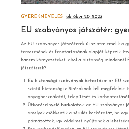
GYEREKNEVELÉS
október 20, 2023
EU szabványos játszótér: gy
Az EU szabványos játszóterek új szintre emelik a g
tervezésének és fenntartásának alapját képezik. Ez
hanem környezeteket, ahol a biztonság mindennél f
játszóterek?
Eu biztonsági szabványok betartása
: az EU sz
szintű biztonsági előírásoknak kell megfelelnie
anyaghasználatát, telepítését és karbantartását
Ütközéselnyelő burkolatok
: az EU szabványos j
amelyek csökkentik a sérülés kockázatát, ha egy 
párnázottak, így védelmet nyújtanak a lehetséges