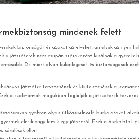
ermekbiztonság mindenek felett
yerekek biztonságát és azokat az elveket, amelyek az ilyen he
ek a játszóterek nem csupán szórakozást kínálnak a gyerekek
ontosabb. De miért olyan különlegesek és biztonságosak eze
abványos játszótér tervezésének és kivitelezésének a legmag
. Ezek a szabványok magukban foglalják a játszóterek tervezés
.
átszótereken gyakran olyan ütközéselnyelő burkolatokat alka
gyermek elesik vagy leesik egy játszóról. Ezek a burkolatok p
 sérülések ellen.