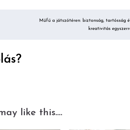
Műfű a játszótéren: biztonság, tartósság é
kreativitás egyszerr
lás?
ay like this....