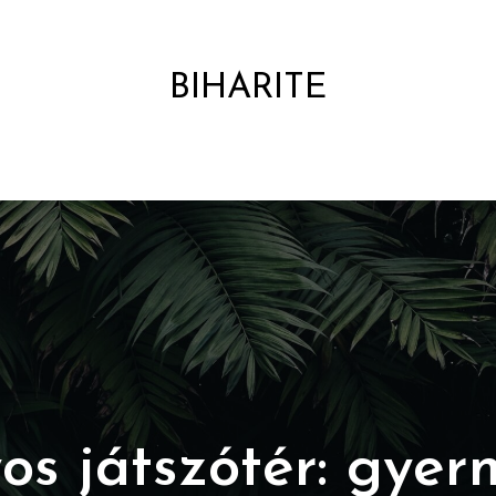
BIHARITE
HÍRPORTÁL
s játszótér: gye